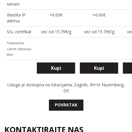
serveri
Vlastita IP
+6.00€
+6.00€
adresa
SSL certifikat
već od 15.79€/g
već od 15.79€/g
ve
*navedene
cijene uključuju
PDV
Kupi
Kupi
Usluga je dostupna na lokacijama: Zagreb, RH te Nuremberg,
DE
POVRATAK
KONTAKTIRAJTE NAS