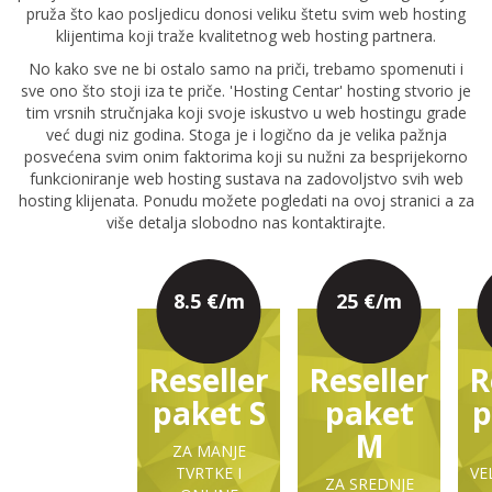
pruža što kao posljedicu donosi veliku štetu svim web hosting
klijentima koji traže kvalitetnog web hosting partnera.
No kako sve ne bi ostalo samo na priči, trebamo spomenuti i
sve ono što stoji iza te priče. 'Hosting Centar' hosting stvorio je
tim vrsnih stručnjaka koji svoje iskustvo u web hostingu grade
već dugi niz godina. Stoga je i logično da je velika pažnja
posvećena svim onim faktorima koji su nužni za besprijekorno
funkcioniranje web hosting sustava na zadovoljstvo svih web
hosting klijenata. Ponudu možete pogledati na ovoj stranici a za
više detalja slobodno nas kontaktirajte.
8.5 €/m
25 €/m
Reseller
Reseller
R
paket S
paket
p
M
ZA MANJE
TVRTKE I
VE
ZA SREDNJE