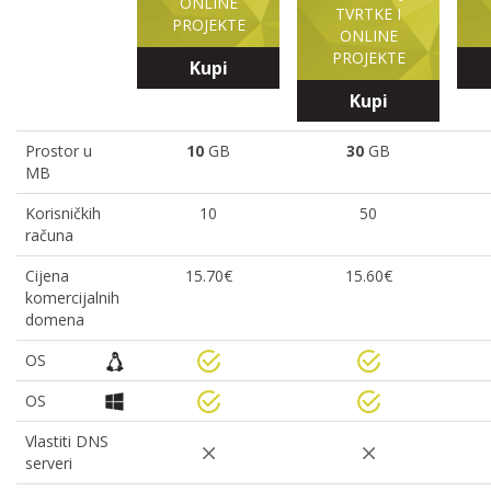
ONLINE
TVRTKE I
PROJEKTE
ONLINE
PROJEKTE
Kupi
Kupi
Prostor u
10
GB
30
GB
MB
Korisničkih
10
50
računa
Cijena
15.70€
15.60€
komercijalnih
domena
OS
OS
Vlastiti DNS
serveri