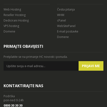
Web Hosting
Česta pitanja
Reseller Hosting
WHM
Dedicirani Hosting
cPanel
VPS hosting
WebSitePanel
Domene
E-mail postavke
Domene
PRIMAJTE OBAVIJESTI
Pretplatite se na primanje HC novosti i ponuda.
PRIJAVI ME
KONTAKTIRAJTE NAS
Podrška
pon-ned 0-24h
0800 30 30 30