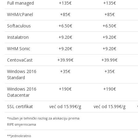
Full managed
+135€
+135€
WHM/cPanel
+85€
+85€
Softaculous
+6.50€
+6.50€
Instalatron
+9.20€
+9.20€
WHM Sonic
+9.20€
+9.20€
CentovaCast
+39.99€
+39.99€
Windows 2016
+35€
+35€
Standard
Windows 2016
+190€
+190€
Datacentar
SSL certifikat
već od 15.99€/g
već od 15.99€/g
*nužan je tehnički razlog za alokaciju prema
RIPE smjernicama
**jednokratno