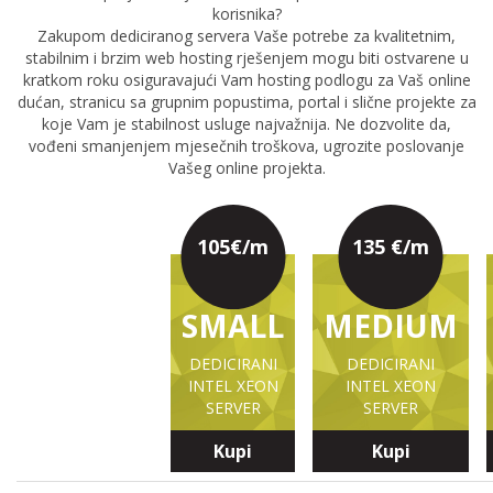
korisnika?
Zakupom dediciranog servera Vaše potrebe za kvalitetnim,
stabilnim i brzim web hosting rješenjem mogu biti ostvarene u
kratkom roku osiguravajući Vam hosting podlogu za Vaš online
dućan, stranicu sa grupnim popustima, portal i slične projekte za
koje Vam je stabilnost usluge najvažnija. Ne dozvolite da,
vođeni smanjenjem mjesečnih troškova, ugrozite poslovanje
Vašeg online projekta.
105€/m
135 €/m
SMALL
MEDIUM
DEDICIRANI
DEDICIRANI
INTEL XEON
INTEL XEON
SERVER
SERVER
Kupi
Kupi