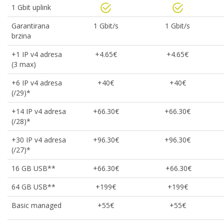
1 Gbit uplink
Garantirana
1 Gbit/s
1 Gbit/s
brzina
+1 IP v4 adresa
+4.65€
+4.65€
(3 max)
+6 IP v4 adresa
+40€
+40€
(/29)*
+14 IP v4 adresa
+66.30€
+66.30€
(/28)*
+30 IP v4 adresa
+96.30€
+96.30€
(/27)*
16 GB USB**
+66.30€
+66.30€
64 GB USB**
+199€
+199€
Basic managed
+55€
+55€