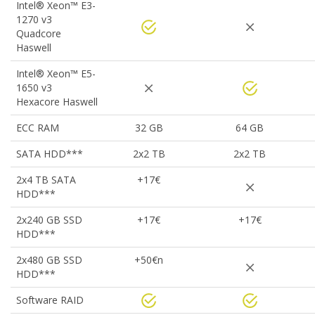
Intel® Xeon™ E3-
1270 v3
Quadcore
Haswell
Intel® Xeon™ E5-
1650 v3
Hexacore Haswell
ECC RAM
32 GB
64 GB
SATA HDD***
2x2 TB
2x2 TB
2x4 TB SATA
+17€
HDD***
2x240 GB SSD
+17€
+17€
HDD***
2x480 GB SSD
+50€n
HDD***
Software RAID