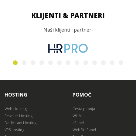
KLIJENTI & PARTNERI
Naši klijenti i partneri
HOSTING
POMOĆ
Web Hosting
Česta pitanja
Reseller Hosting
WHM
Dedicirani Hosting
cPanel
VPS hosting
WebSitePanel