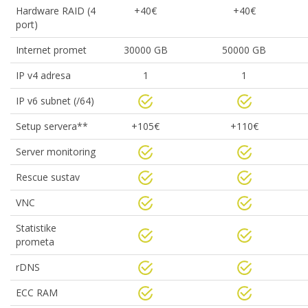
Hardware RAID (4
+40€
+40€
port)
Internet promet
30000 GB
50000 GB
IP v4 adresa
1
1
IP v6 subnet (/64)
Setup servera**
+105€
+110€
Server monitoring
Rescue sustav
VNC
Statistike
prometa
rDNS
ECC RAM