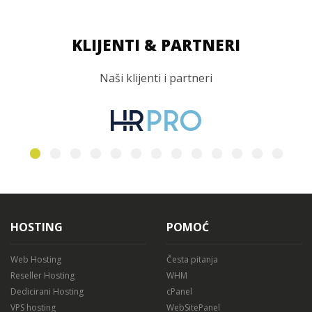
KLIJENTI & PARTNERI
Naši klijenti i partneri
HOSTING
POMOĆ
Web Hosting
Česta pitanja
Reseller Hosting
WHM
Dedicirani Hosting
cPanel
VPS hosting
WebSitePanel