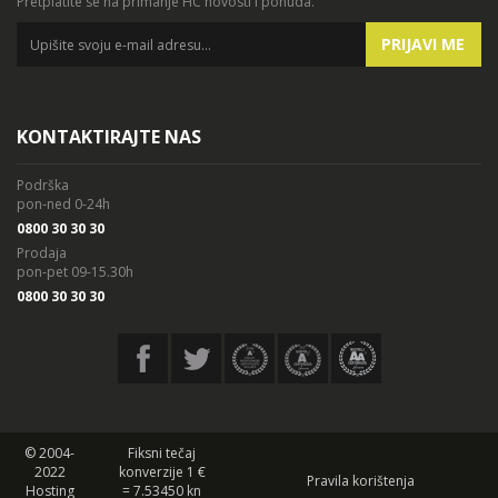
Pretplatite se na primanje HC novosti i ponuda.
PRIJAVI ME
KONTAKTIRAJTE NAS
Podrška
pon-ned 0-24h
0800 30 30 30
Prodaja
pon-pet 09-15.30h
0800 30 30 30
© 2004-
Fiksni tečaj
2022
konverzije 1 €
Pravila korištenja
Hosting
= 7.53450 kn